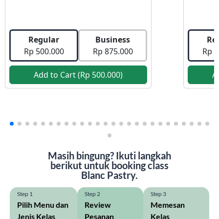
Regular
Business
Re
Rp 500.000
Rp 875.000
Rp 7
Add to Cart (
Rp 500.000
)
A
Masih bingung? Ikuti langkah
berikut untuk booking class
Blanc Pastry.
Step 1
Step 2
Step 3
Pilih Menu dan
Review
Memesan
Jenis Kelas
Pesanan
Kelas