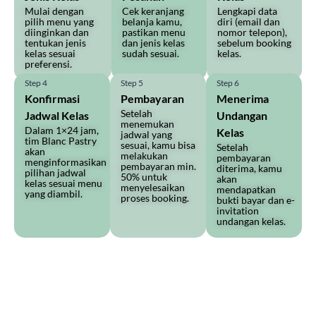
Mulai dengan
Cek keranjang
Lengkapi data
pilih menu yang
belanja kamu,
diri (email dan
diinginkan dan
pastikan menu
nomor telepon),
tentukan jenis
dan jenis kelas
sebelum booking
kelas sesuai
sudah sesuai.
kelas.
preferensi.
Step 4
Step 5
Step 6
Konfirmasi
Pembayaran
Menerima
Setelah
Jadwal Kelas
Undangan
menemukan
Dalam 1×24 jam,
Kelas
jadwal yang
tim Blanc Pastry
sesuai, kamu bisa
Setelah
akan
melakukan
pembayaran
menginformasikan
pembayaran min.
diterima, kamu
pilihan jadwal
50% untuk
akan
kelas sesuai menu
menyelesaikan
mendapatkan
yang diambil.
proses booking.
bukti bayar dan e-
invitation
undangan kelas.