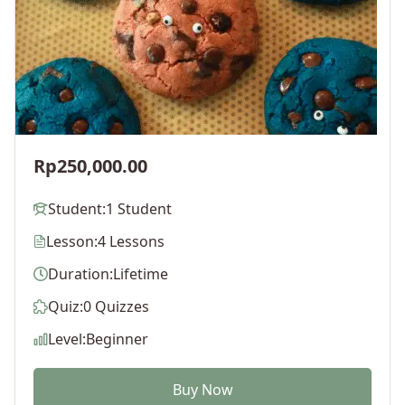
Rp250,000.00
Student:
1 Student
Lesson:
4 Lessons
Duration:
Lifetime
Quiz:
0 Quizzes
Level:
Beginner
Buy Now