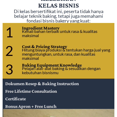
KELAS BISNIS
Di kelas bersertifikat ini, peserta tidak hanya
belajar teknik baking, tetapi juga memahami
fondasi bisnis bakery yang kuat:
1
Ingredient Mastery
Kenali bahan terbaik untuk rasa & kualitas
maksimal
2
Cost & Pricing Strategy
Hitung biaya produksi & tentukan harga jual yang
menguntungkan, untuk rasa, dan kualitas
maksimal
3
Baking Equipment Knowledge
Pelajari alat-alat baking & sesuaikan dengan
kebutuhan bisnismu
Dokumen Resep & Baking Instruction
Free Lifetime Consultation
Certificate
Bonus Apron + Free Lunch